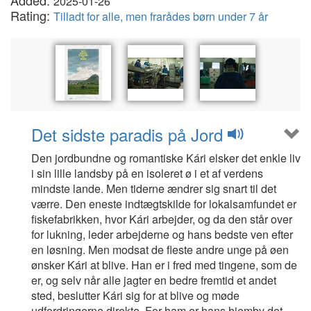
Added:
2025-01-26
Rating:
Tilladt for alle, men frarådes børn under 7 år
Det sidste paradis på Jord
Den jordbundne og romantiske Kári elsker det enkle liv
i sin lille landsby på en isoleret ø i et af verdens
mindste lande. Men tiderne ændrer sig snart til det
værre. Den eneste indtægtskilde for lokalsamfundet er
fiskefabrikken, hvor Kári arbejder, og da den står over
for lukning, leder arbejderne og hans bedste ven efter
en løsning. Men modsat de fleste andre unge på øen
ønsker Kári at blive. Han er i fred med tingene, som de
er, og selv når alle jagter en bedre fremtid et andet
sted, beslutter Kári sig for at blive og møde
udfordringerne direkte. For ham er hans hjemby det