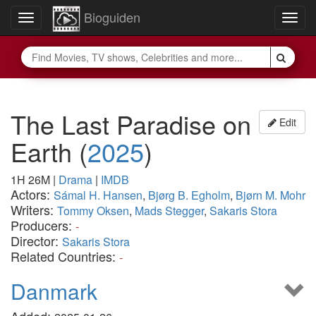
Bioguiden
Toggle
Togg
navigation
navig
The Last Paradise on
Edit
Earth
(
2025
)
1H 26M
|
Drama
|
IMDB
Actors:
Sámal H. Hansen
,
Bjørg B. Egholm
,
Bjørn M. Mohr
Writers:
Tommy Oksen
,
Mads Stegger
,
Sakaris Stora
Producers:
-
Director:
Sakaris Stora
Related Countries:
-
Danmark