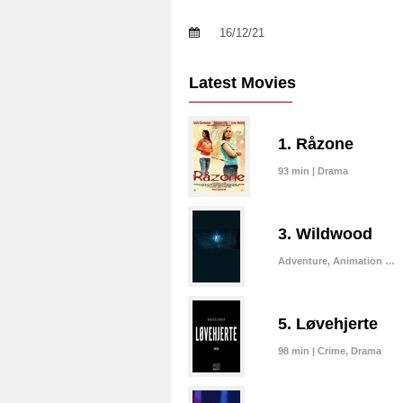
16/12/21
Latest Movies
1. Råzone
93 min | Drama
3. Wildwood
Adventure, Animation …
5. Løvehjerte
98 min | Crime, Drama