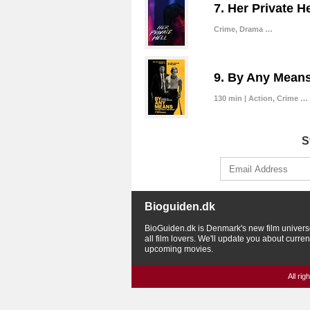
7. Her Private He
Crime, Drama …
9. By Any Mean
130 min | Action, Crime …
S
Bioguiden.dk
BioGuiden.dk is Denmark's new film univers
all film lovers. We'll update you about curre
upcoming movies.
All ri