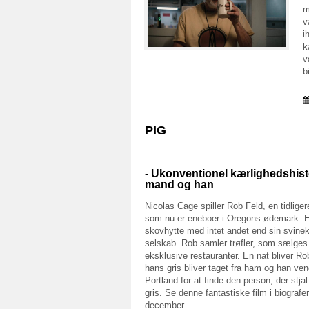
m
v
i
k
v
b
PIG
- Ukonventionel kærlighedshist
mand og han
Nicolas Cage spiller Rob Feld, en tidlige
som nu er eneboer i Oregons ødemark. H
skovhytte med intet andet end sin svine
selskab. Rob samler trøfler, som sælges 
eksklusive restauranter. En nat bliver Ro
hans gris bliver taget fra ham og han vend
Portland for at finde den person, der stja
gris. Se denne fantastiske film i biografer
december.