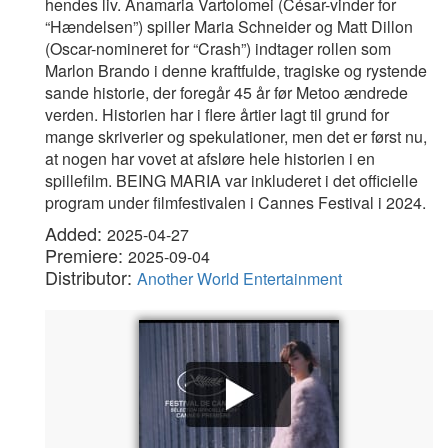
hendes liv. Anamaria Vartolomei (César-vinder for
“Hændelsen”) spiller Maria Schneider og Matt Dillon
(Oscar-nomineret for “Crash”) indtager rollen som
Marlon Brando i denne kraftfulde, tragiske og rystende
sande historie, der foregår 45 år før Metoo ændrede
verden. Historien har i flere årtier lagt til grund for
mange skriverier og spekulationer, men det er først nu,
at nogen har vovet at afsløre hele historien i en
spillefilm. BEING MARIA var inkluderet i det officielle
program under filmfestivalen i Cannes Festival i 2024.
Added:
2025-04-27
Premiere:
2025-09-04
Distributor:
Another World Entertainment