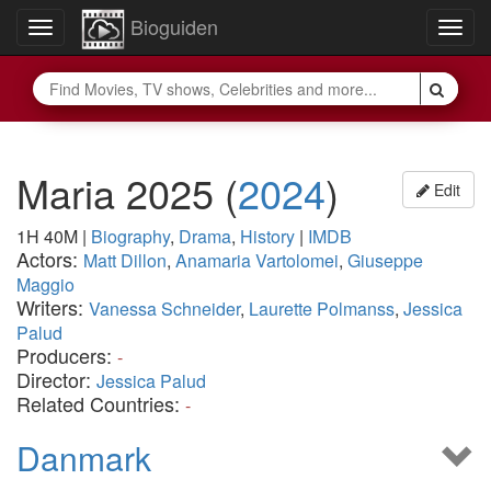
Bioguiden
Toggle
Togg
navigation
navig
Maria 2025
(
2024
)
Edit
1H 40M
|
Biography
,
Drama
,
History
|
IMDB
Actors:
Matt Dillon
,
Anamaria Vartolomei
,
Giuseppe
Maggio
Writers:
Vanessa Schneider
,
Laurette Polmanss
,
Jessica
Palud
Producers:
-
Director:
Jessica Palud
Related Countries:
-
Danmark