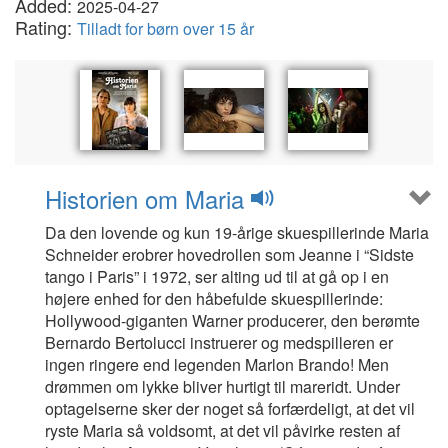
Added:
2025-04-27
Rating:
Tilladt for børn over 15 år
Historien om Maria
Da den lovende og kun 19-årige skuespillerinde Maria
Schneider erobrer hovedrollen som Jeanne i “Sidste
tango i Paris” i 1972, ser alting ud til at gå op i en
højere enhed for den håbefulde skuespillerinde:
Hollywood-giganten Warner producerer, den berømte
Bernardo Bertolucci instruerer og medspilleren er
ingen ringere end legenden Marlon Brando! Men
drømmen om lykke bliver hurtigt til mareridt. Under
optagelserne sker der noget så forfærdeligt, at det vil
ryste Maria så voldsomt, at det vil påvirke resten af ​​