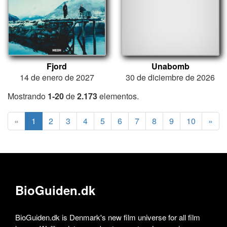
Fjord
Unabomb
14 de enero de 2027
30 de diciembre de 2026
Mostrando
1-20
de
2.173
elementos.
«
1
2
3
4
5
6
7
8
9
10
»
BioGuiden.dk
BioGuiden.dk is Denmark's new film universe for all film