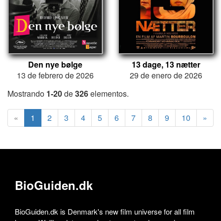
Den nye bølge
13 dage, 13 nætter
13 de febrero de 2026
29 de enero de 2026
Mostrando
1-20
de
326
elementos.
«
1
2
3
4
5
6
7
8
9
10
»
BioGuiden.dk
BioGuiden.dk is Denmark's new film universe for all film