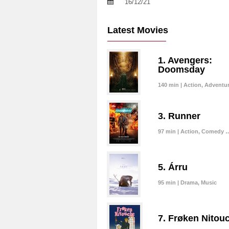
16/12/21
Latest Movies
1. Avengers:
Doomsday
140 min | Action, Adventu
3. Runner
97 min | Action, Comedy 
5. Árru
95 min | Drama, Music
7. Frøken Nitou