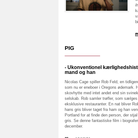
i
k
v
b
PIG
- Ukonventionel kærlighedshist
mand og han
Nicolas Cage spiller Rob Feld, en tidlige
som nu er eneboer i Oregons ødemark. H
skovhytte med intet andet end sin svine
selskab. Rob samler trøfler, som sælges 
eksklusive restauranter. En nat bliver Ro
hans gris bliver taget fra ham og han vend
Portland for at finde den person, der stja
gris. Se denne fantastiske film i biografer
december.