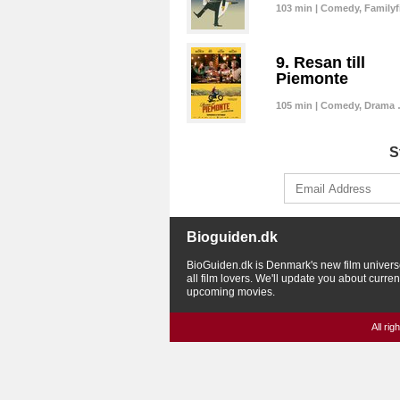
103 min | Comedy, Family
9. Resan till
Piemonte
105 min | Comedy, Drama
S
Bioguiden.dk
BioGuiden.dk is Denmark's new film univers
all film lovers. We'll update you about curre
upcoming movies.
All ri