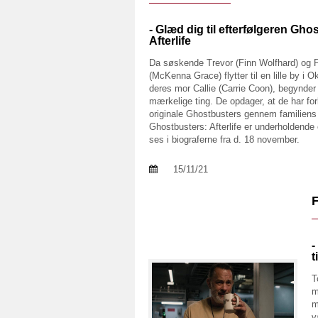
- Glæd dig til efterfølgeren Gho
Afterlife
Da søskende Trevor (Finn Wolfhard) og
(McKenna Grace) flytter til en lille by i
deres mor Callie (Carrie Coon), begynder
mærkelige ting. De opdager, at de har forb
originale Ghostbusters gennem familiens 
Ghostbusters: Afterlife er underholdende
ses i biograferne fra d. 18 november.
15/11/21
-
t
T
m
m
v