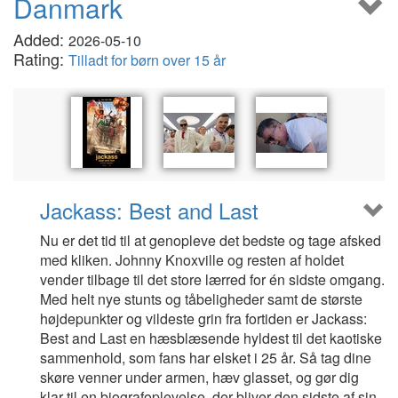
Danmark
Added:
2026-05-10
Rating:
Tilladt for børn over 15 år
Jackass: Best and Last
Nu er det tid til at genopleve det bedste og tage afsked
med kliken. Johnny Knoxville og resten af holdet
vender tilbage til det store lærred for én sidste omgang.
Med helt nye stunts og tåbeligheder samt de største
højdepunkter og vildeste grin fra fortiden er Jackass:
Best and Last en hæsblæsende hyldest til det kaotiske
sammenhold, som fans har elsket i 25 år. Så tag dine
skøre venner under armen, hæv glasset, og gør dig
klar til en biografoplevelse, der bliver den sidste af sin