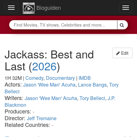
Bioguiden
Toggle
Togg
navigation
navig
Jackass: Best and
Edit
Last
(
2026
)
1H 32M
|
Comedy
,
Documentary
|
IMDB
Actors:
Jason 'Wee Man' Acuña
,
Lance Bangs
,
Tory
Belleci
Writers:
Jason 'Wee Man' Acuña
,
Tory Belleci
,
J.P.
Blackmon
Producers:
-
Director:
Jeff Tremaine
Related Countries:
-