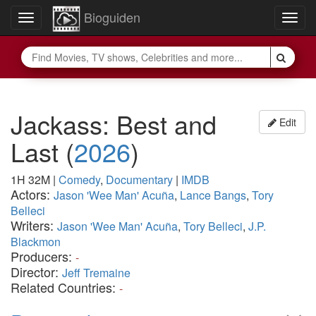
Bioguiden
Toggle
Togg
navigation
navig
Jackass: Best and
Edit
Last
(
2026
)
1H 32M
|
Comedy
,
Documentary
|
IMDB
Actors:
Jason 'Wee Man' Acuña
,
Lance Bangs
,
Tory
Belleci
Writers:
Jason 'Wee Man' Acuña
,
Tory Belleci
,
J.P.
Blackmon
Producers:
-
Director:
Jeff Tremaine
Related Countries:
-