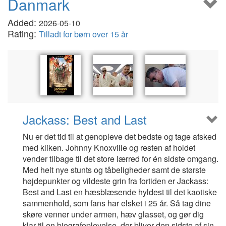
Danmark
Added:
2026-05-10
Rating:
Tilladt for børn over 15 år
Jackass: Best and Last
Nu er det tid til at genopleve det bedste og tage afsked
med kliken. Johnny Knoxville og resten af holdet
vender tilbage til det store lærred for én sidste omgang.
Med helt nye stunts og tåbeligheder samt de største
højdepunkter og vildeste grin fra fortiden er Jackass:
Best and Last en hæsblæsende hyldest til det kaotiske
sammenhold, som fans har elsket i 25 år. Så tag dine
skøre venner under armen, hæv glasset, og gør dig
klar til en biografoplevelse, der bliver den sidste af sin