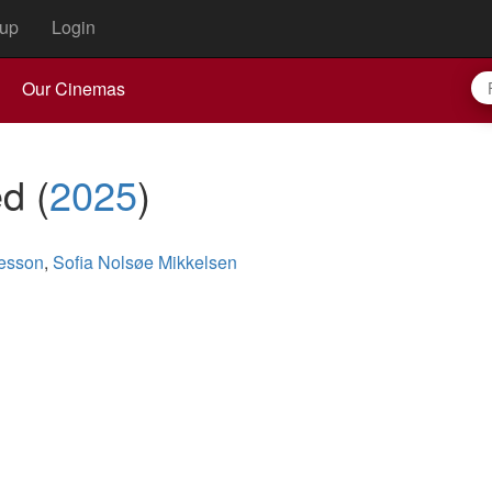
up
Login
Our Cinemas
ed
(
2025
)
esson
,
Sofia Nolsøe Mikkelsen