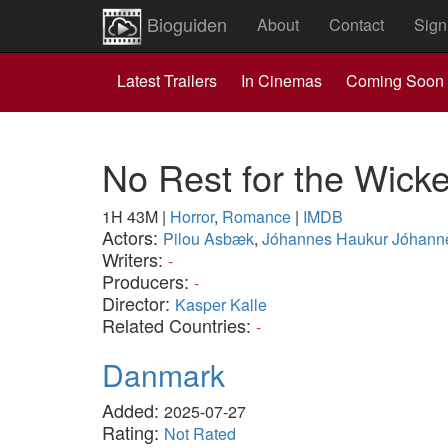
Bioguiden
About
Contact
Sign
Latest Trailers
In Cinemas
Coming Soon
No Rest for the Wick
1H 43M
|
Horror
,
Romance
|
IMDB
Actors:
Pilou Asbæk
,
Jóhannes Haukur Jóhann
Writers:
-
Producers:
-
Director:
Kasper Kalle
Related Countries:
-
Danmark
Added:
2025-07-27
Rating:
Not Rated