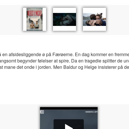
r på en afsidesliggende ø på Færøerne. En dag kommer en fremm
angsomt begynder følelser at spire. Da en tragedie splitter de
t mane det onde i jorden. Men Baldur og Helge insisterer på de