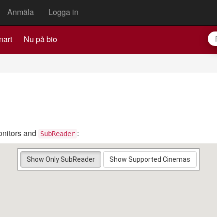
Anmäla
Logga in
nart
Nu på bio
nitors and
:
SubReader