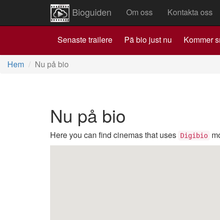
Bioguiden
Om oss
Kontakta oss
Senaste trailere
Pä bio just nu
Kommer s
Hem
Nu på bio
Nu på bio
Here you can find cinemas that uses
mo
Digibio