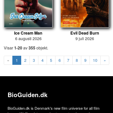
Ice Cream Man
Evil Dead Burn
6 augusti 2026
9 juli 2026
Visar
1-20
av
355
objekt.
«
1
2
3
4
5
6
7
8
9
10
»
BioGuiden.dk
BioGuiden.dk is Denmark's new film universe for all film