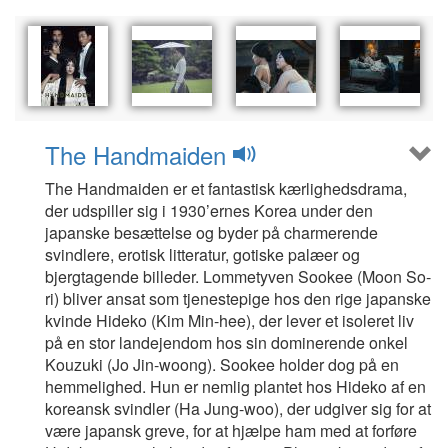
The Handmaiden
The Handmaiden er et fantastisk kærlighedsdrama,
der udspiller sig i 1930’ernes Korea under den
japanske besættelse og byder på charmerende
svindlere, erotisk litteratur, gotiske palæer og
bjergtagende billeder. Lommetyven Sookee (Moon So-
ri) bliver ansat som tjenestepige hos den rige japanske
kvinde Hideko (Kim Min-hee), der lever et isoleret liv
på en stor landejendom hos sin dominerende onkel
Kouzuki (Jo Jin-woong). Sookee holder dog på en
hemmelighed. Hun er nemlig plantet hos Hideko af en
koreansk svindler (Ha Jung-woo), der udgiver sig for at
være japansk greve, for at hjælpe ham med at forføre