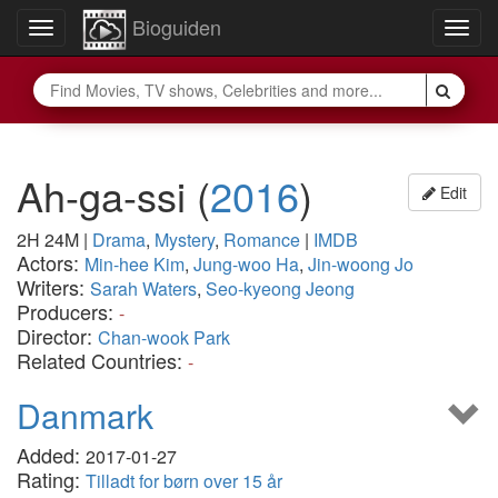
Bioguiden
Toggle
Togg
navigation
navig
Ah-ga-ssi
(
2016
)
Edit
2H 24M
|
Drama
,
Mystery
,
Romance
|
IMDB
Actors:
Min-hee Kim
,
Jung-woo Ha
,
Jin-woong Jo
Writers:
Sarah Waters
,
Seo-kyeong Jeong
Producers:
-
Director:
Chan-wook Park
Related Countries:
-
Danmark
Added:
2017-01-27
Rating:
Tilladt for børn over 15 år