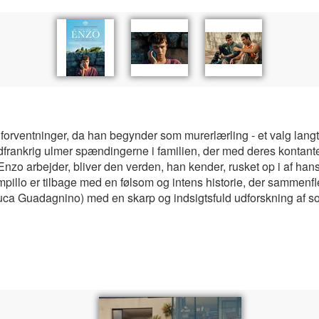
 forventninger, da han begynder som murerlærling - et valg langt f
ydfrankrig ulmer spændingerne i familien, der med deres kontan
o arbejder, bliver den verden, han kender, rusket op i af han
pillo er tilbage med en følsom og intens historie, der sammen
Guadagnino) med en skarp og indsigtsfuld udforskning af soc