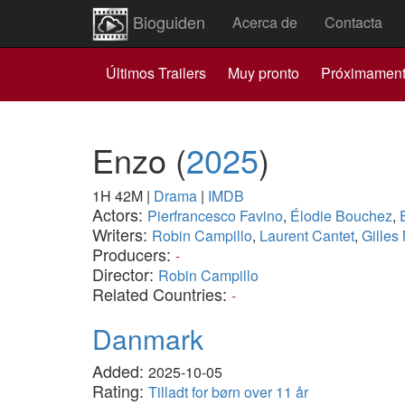
Bioguiden
Acerca de
Contacta
Últimos Trailers
Muy pronto
Próximamen
Enzo
(
2025
)
1H 42M
|
Drama
|
IMDB
Actors:
Pierfrancesco Favino
,
Élodie Bouchez
,
Writers:
Robin Campillo
,
Laurent Cantet
,
Gilles
Producers:
-
Director:
Robin Campillo
Related Countries:
-
Danmark
Added:
2025-10-05
Rating:
Tilladt for børn over 11 år