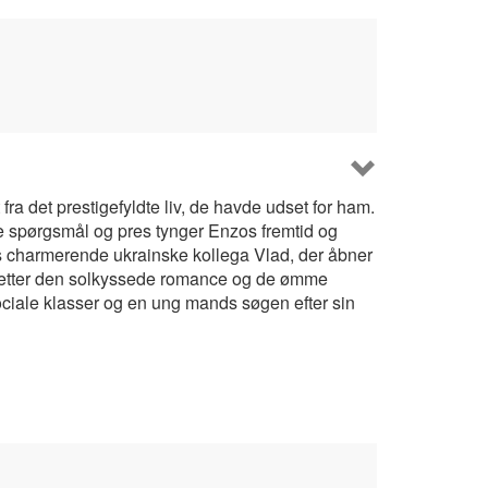
ra det prestigefyldte liv, de havde udset for ham.
te spørgsmål og pres tynger Enzos fremtid og
s charmerende ukrainske kollega Vlad, der åbner
fletter den solkyssede romance og de ømme
iale klasser og en ung mands søgen efter sin