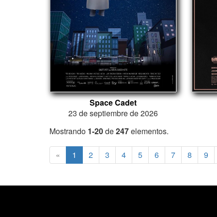
Space Cadet
23 de septiembre de 2026
Mostrando
1-20
de
247
elementos.
«
1
2
3
4
5
6
7
8
9