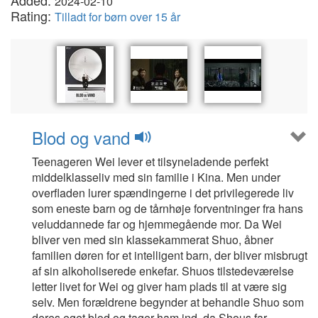
Added:
2024-02-10
Rating:
Tilladt for børn over 15 år
Blod og vand
Teenageren Wei lever et tilsyneladende perfekt
middelklasseliv med sin familie i Kina. Men under
overfladen lurer spændingerne i det privilegerede liv
som eneste barn og de tårnhøje forventninger fra hans
veluddannede far og hjemmegående mor. Da Wei
bliver ven med sin klassekammerat Shuo, åbner
familien døren for et intelligent barn, der bliver misbrugt
af sin alkoholiserede enkefar. Shuos tilstedeværelse
letter livet for Wei og giver ham plads til at være sig
selv. Men forældrene begynder at behandle Shuo som
deres eget blod og tager ham ind, da Shous far