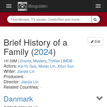
Bioguiden
Toggle
Togg
navigation
navig
Brief History of a
Edit
Family
(
2024
)
1H 39M
|
Drama
,
Mystery
,
Thriller
|
IMDB
Actors:
Ke-Yu Guo
,
Muran Lin
,
Xilun Sun
Writer:
Jianjie Lin
Producers:
-
Director:
Jianjie Lin
Related Countries:
-
Danmark