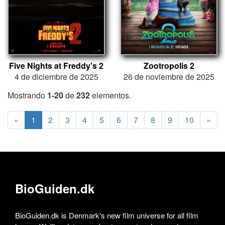
Five Nights at Freddy's 2
Zootropolis 2
4 de diciembre de 2025
26 de noviembre de 2025
Mostrando
1-20
de
232
elementos.
«
1
2
3
4
5
6
7
8
9
10
»
BioGuiden.dk
BioGuiden.dk is Denmark's new film universe for all film