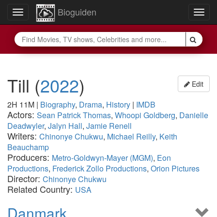
Bioguiden
Toggle
Togg
navigation
navig
Till
(
2022
)
Edit
2H 11M
|
Biography
,
Drama
,
History
|
IMDB
Actors:
Sean Patrick Thomas
,
Whoopi Goldberg
,
Danielle
Deadwyler
,
Jalyn Hall
,
Jamie Renell
Writers:
Chinonye Chukwu
,
Michael Reilly
,
Keith
Beauchamp
Producers:
Metro-Goldwyn-Mayer (MGM)
,
Eon
Productions
,
Frederick Zollo Productions
,
Orion Pictures
Director:
Chinonye Chukwu
Related Country:
USA
Danmark