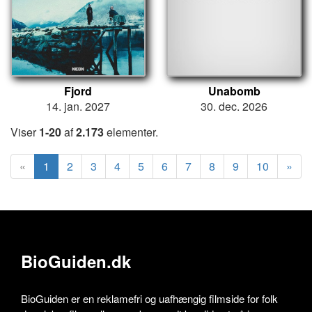
Fjord
Unabomb
14. jan. 2027
30. dec. 2026
Viser
1-20
af
2.173
elementer.
«
1
2
3
4
5
6
7
8
9
10
»
BioGuiden.dk
BioGuiden er en reklamefri og uafhængig filmside for folk