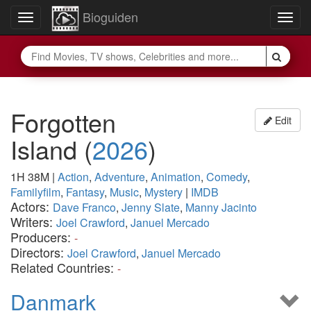
Bioguiden
Toggle
Togg
navigation
navig
Forgotten
Edit
Island
(
2026
)
1H 38M
|
Action
,
Adventure
,
Animation
,
Comedy
,
Familyfilm
,
Fantasy
,
Music
,
Mystery
|
IMDB
Actors:
Dave Franco
,
Jenny Slate
,
Manny Jacinto
Writers:
Joel Crawford
,
Januel Mercado
Producers:
-
Directors:
Joel Crawford
,
Januel Mercado
Related Countries:
-
Danmark