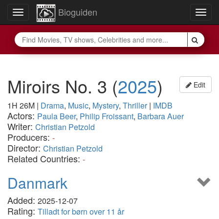
Bioguiden
Toggle
Togg
navigation
navig
Miroirs No. 3
(
2025
)
Edit
1H 26M
|
Drama
,
Music
,
Mystery
,
Thriller
|
IMDB
Actors:
Paula Beer
,
Philip Froissant
,
Barbara Auer
Writer:
Christian Petzold
Producers:
-
Director:
Christian Petzold
Related Countries:
-
Danmark
Added:
2025-12-07
Rating:
Tilladt for børn over 11 år