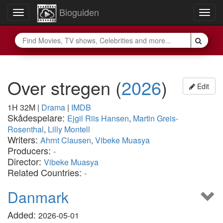
Bioguiden
Toggle
Togg
navigation
navig
Over stregen
(
2026
)
Edit
1H 32M
|
Drama
|
IMDB
Skådespelare:
Ejgil Riis Hansen
,
Martin Greis-
Rosenthal
,
Lilly Montell
Writers:
Ahrnt Clausen
,
Vibeke Muasya
Producers:
-
Director:
Vibeke Muasya
Related Countries:
-
Danmark
Added:
2026-05-01