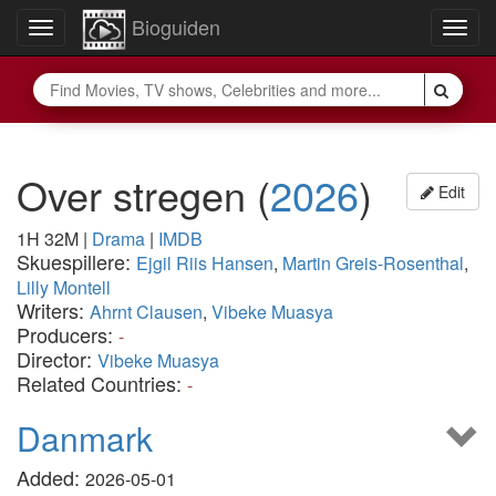
Bioguiden
Toggle
Togg
navigation
navig
Over stregen
(
2026
)
Edit
1H 32M
|
Drama
|
IMDB
Skuespillere:
Ejgil Riis Hansen
,
Martin Greis-Rosenthal
,
Lilly Montell
Writers:
Ahrnt Clausen
,
Vibeke Muasya
Producers:
-
Director:
Vibeke Muasya
Related Countries:
-
Danmark
Added:
2026-05-01