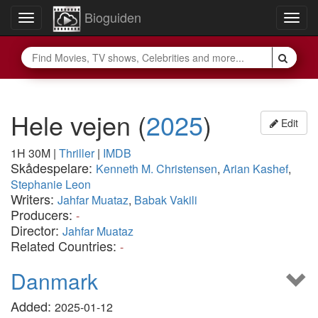
Bioguiden
Toggle
Togg
navigation
navig
Hele vejen
(
2025
)
Edit
1H 30M
|
Thriller
|
IMDB
Skådespelare:
Kenneth M. Christensen
,
Arian Kashef
,
Stephanie Leon
Writers:
Jahfar Muataz
,
Babak Vakili
Producers:
-
Director:
Jahfar Muataz
Related Countries:
-
Danmark
Added:
2025-01-12