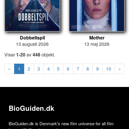
Dobbeltspil
Mother
13 augusti 2026
13 maj 2026
Visar
1-20
av
448
objekt.
«
1
2
3
4
5
6
7
8
9
10
»
BioGuiden.dk
BioGuiden.dk is Denmark's new film universe for all film