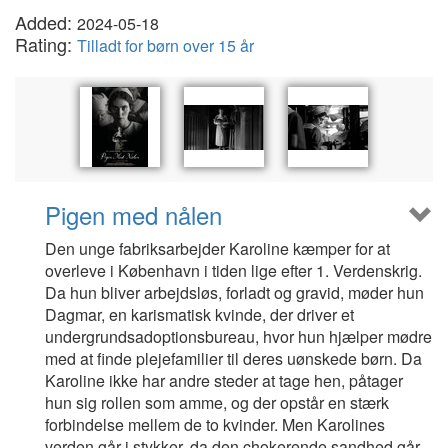
Added:
2024-05-18
Rating:
Tilladt for børn over 15 år
Pigen med nålen
Den unge fabriksarbejder Karoline kæmper for at
overleve i København i tiden lige efter 1. Verdenskrig.
Da hun bliver arbejdsløs, forladt og gravid, møder hun
Dagmar, en karismatisk kvinde, der driver et
undergrundsadoptionsbureau, hvor hun hjælper mødre
med at finde plejefamilier til deres uønskede børn. Da
Karoline ikke har andre steder at tage hen, påtager
hun sig rollen som amme, og der opstår en stærk
forbindelse mellem de to kvinder. Men Karolines
verden går i stykker, da den chokerende sandhed går