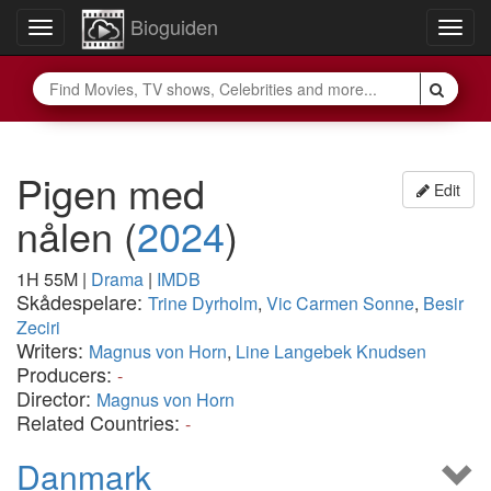
Bioguiden
Toggle
Togg
navigation
navig
Pigen med
Edit
nålen
(
2024
)
1H 55M
|
Drama
|
IMDB
Skådespelare:
Trine Dyrholm
,
Vic Carmen Sonne
,
Besir
Zeciri
Writers:
Magnus von Horn
,
Line Langebek Knudsen
Producers:
-
Director:
Magnus von Horn
Related Countries:
-
Danmark