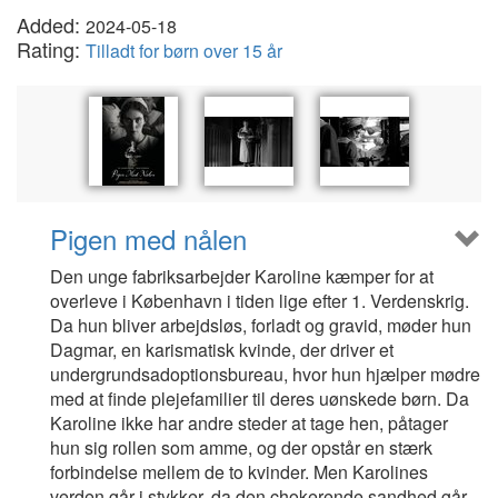
Added:
2024-05-18
Rating:
Tilladt for børn over 15 år
Pigen med nålen
Den unge fabriksarbejder Karoline kæmper for at
overleve i København i tiden lige efter 1. Verdenskrig.
Da hun bliver arbejdsløs, forladt og gravid, møder hun
Dagmar, en karismatisk kvinde, der driver et
undergrundsadoptionsbureau, hvor hun hjælper mødre
med at finde plejefamilier til deres uønskede børn. Da
Karoline ikke har andre steder at tage hen, påtager
hun sig rollen som amme, og der opstår en stærk
forbindelse mellem de to kvinder. Men Karolines
verden går i stykker, da den chokerende sandhed går