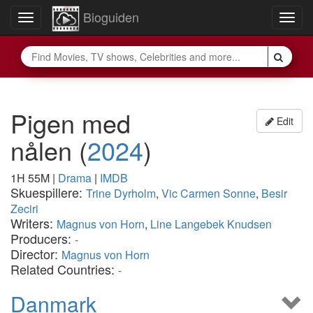
Bioguiden
Toggle
Togg
navigation
navig
Pigen med
Edit
nålen
(
2024
)
1H 55M
|
Drama
|
IMDB
Skuespillere:
Trine Dyrholm
,
Vic Carmen Sonne
,
Besir
Zeciri
Writers:
Magnus von Horn
,
Line Langebek Knudsen
Producers:
-
Director:
Magnus von Horn
Related Countries:
-
Danmark