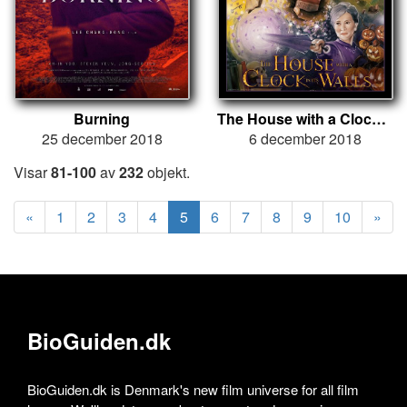
Burning
The House with a Clock in Its Walls
25 december 2018
6 december 2018
Visar
81-100
av
232
objekt.
«
1
2
3
4
5
6
7
8
9
10
»
BioGuiden.dk
BioGuiden.dk is Denmark's new film universe for all film