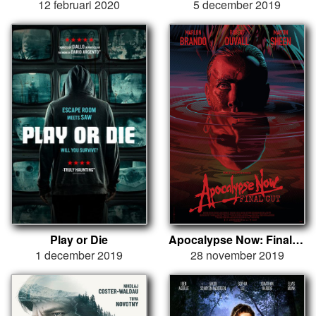
12 februari 2020
5 december 2019
Play or Die
Apocalypse Now: Final Cut
1 december 2019
28 november 2019