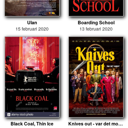
Ulan
Boarding School
15 februari 2020
13 februari 2020
Black Coal, Thin Ice
Knives out - var det mord?