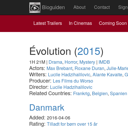
Bioguiden
About
Contact
Sign
Latest Trailers
In Cinemas
Coming Soon
Évolution
(
2015
)
1H 21M
|
Drama
,
Horror
,
Mystery
|
IMDB
Actors:
Max Brebant
,
Roxane Duran
,
Julie-Mari
Writers:
Lucile Hadzihalilovic
,
Alante Kavaite
,
G
Producer:
Les Films du Worso
Director:
Lucile Hadzihalilovic
Related Countries:
Frankrig
,
Belgien
,
Spanien
Danmark
Added:
2016-04-06
Rating:
Tilladt for børn over 15 år