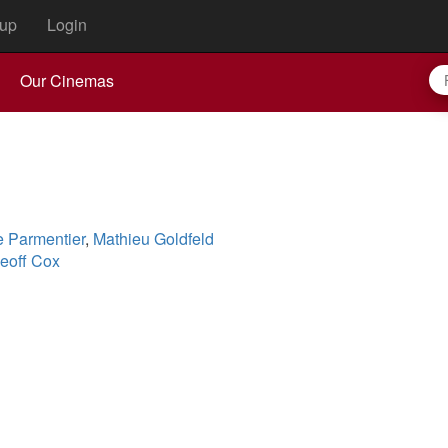
up
Login
Our Cinemas
e Parmentier
,
Mathieu Goldfeld
eoff Cox