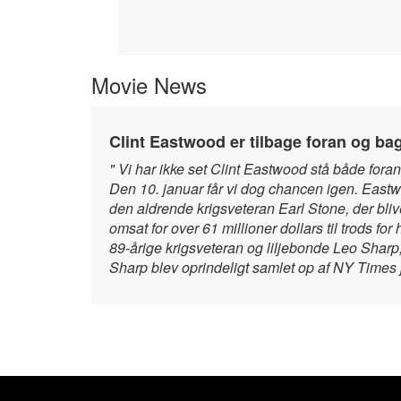
Movie News
Clint Eastwood er tilbage foran og b
" Vi har ikke set Clint Eastwood stå både fora
Den 10. januar får vi dog chancen igen. East
den aldrende krigsveteran Earl Stone, der bliv
omsat for over 61 millioner dollars til trods 
89-årige krigsveteran og liljebonde Leo Shar
Sharp blev oprindeligt samlet op af NY Times 