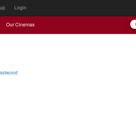
up
Login
Our Cinemas
Eastwood