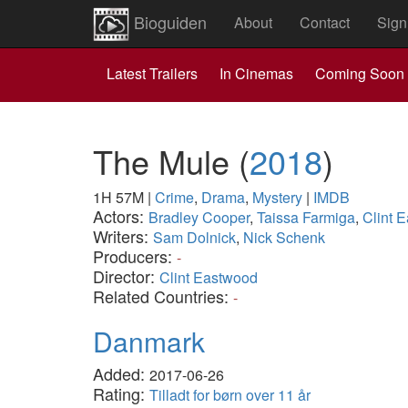
Bioguiden
About
Contact
Sign
Latest Trailers
In Cinemas
Coming Soon
The Mule
(
2018
)
1H 57M
|
Crime
,
Drama
,
Mystery
|
IMDB
Actors:
Bradley Cooper
,
Taissa Farmiga
,
Clint 
Writers:
Sam Dolnick
,
Nick Schenk
Producers:
-
Director:
Clint Eastwood
Related Countries:
-
Danmark
Added:
2017-06-26
Rating:
Tilladt for børn over 11 år