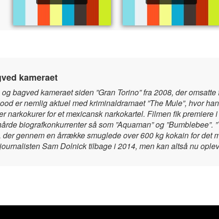
agved kameraet
n og bagved kameraet siden ”Gran Torino” fra 2008, der omsatte 
wood er nemlig aktuel med kriminaldramaet ”The Mule”, hvor han
er narkokurer for et mexicansk narkokartel. Filmen fik premiere
for hårde biografkonkurrenter så som ”Aquaman” og ”Bumblebee”. 
p, der gennem en årrække smuglede over 600 kg kokain for det m
journalisten Sam Dolnick tilbage i 2014, men kan altså nu ople