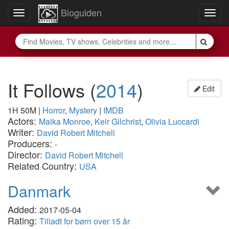
Bioguiden
Toggle
Togg
navigation
navig
It Follows
(
2014
)
Edit
1H 50M
|
Horror
,
Mystery
|
IMDB
Actors:
Maika Monroe
,
Keir Gilchrist
,
Olivia Luccardi
Writer:
David Robert Mitchell
Producers:
-
Director:
David Robert Mitchell
Related Country:
USA
Danmark
Added:
2017-05-04
Rating:
Tilladt for børn over 15 år