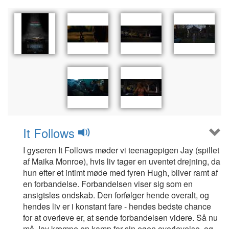
It Follows
I gyseren It Follows møder vi teenagepigen Jay (spillet
af Maika Monroe), hvis liv tager en uventet drejning, da
hun efter et intimt møde med fyren Hugh, bliver ramt af
en forbandelse. Forbandelsen viser sig som en
ansigtsløs ondskab. Den forfølger hende overalt, og
hendes liv er i konstant fare - hendes bedste chance
for at overleve er, at sende forbandelsen videre. Så nu
må Jay kæmpe en kamp for sin egen overlevelse, og