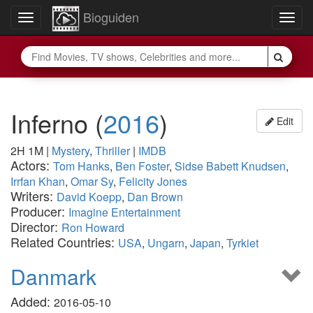
Bioguiden
Toggle
Togg
navigation
navig
Inferno
(
2016
)
Edit
2H 1M
|
Mystery
,
Thriller
|
IMDB
Actors:
Tom Hanks
,
Ben Foster
,
Sidse Babett Knudsen
,
Irrfan Khan
,
Omar Sy
,
Felicity Jones
Writers:
David Koepp
,
Dan Brown
Producer:
Imagine Entertainment
Director:
Ron Howard
Related Countries:
USA
,
Ungarn
,
Japan
,
Tyrkiet
Danmark
Added:
2016-05-10