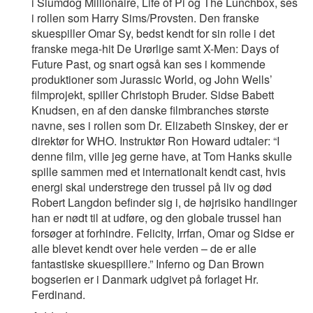
i Slumdog Millionaire, Life of Pi og The Lunchbox, ses
i rollen som Harry Sims/Provsten. Den franske
skuespiller Omar Sy, bedst kendt for sin rolle i det
franske mega-hit De Urørlige samt X-Men: Days of
Future Past, og snart også kan ses i kommende
produktioner som Jurassic World, og John Wells’
filmprojekt, spiller Christoph Bruder. Sidse Babett
Knudsen, en af den danske filmbranches største
navne, ses i rollen som Dr. Elizabeth Sinskey, der er
direktør for WHO. Instruktør Ron Howard udtaler: “I
denne film, ville jeg gerne have, at Tom Hanks skulle
spille sammen med et internationalt kendt cast, hvis
energi skal understrege den trussel på liv og død
Robert Langdon befinder sig i, de højrisiko handlinger
han er nødt til at udføre, og den globale trussel han
forsøger at forhindre. Felicity, Irrfan, Omar og Sidse er
alle blevet kendt over hele verden – de er alle
fantastiske skuespillere.” Inferno og Dan Brown
bogserien er i Danmark udgivet på forlaget Hr.
Ferdinand.