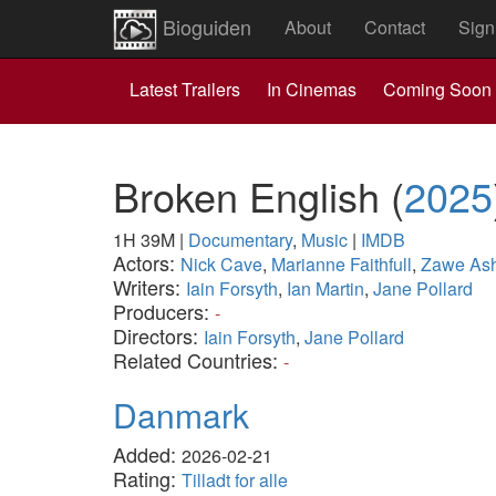
Bioguiden
About
Contact
Sign
Latest Trailers
In Cinemas
Coming Soon
Broken English
(
2025
1H 39M
|
Documentary
,
Music
|
IMDB
Actors:
Nick Cave
,
Marianne Faithfull
,
Zawe As
Writers:
Iain Forsyth
,
Ian Martin
,
Jane Pollard
Producers:
-
Directors:
Iain Forsyth
,
Jane Pollard
Related Countries:
-
Danmark
Added:
2026-02-21
Rating:
Tilladt for alle