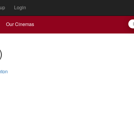
up
Login
Our Cinemas
)
hton