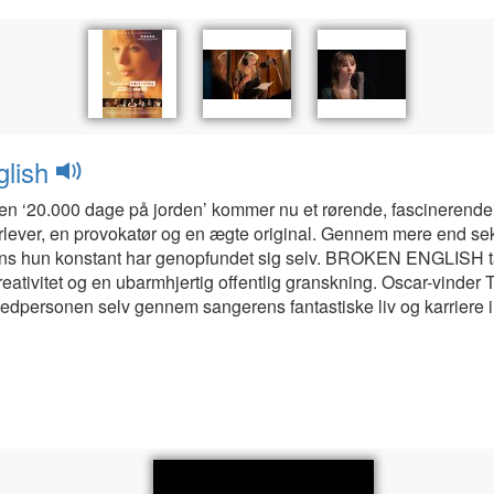
glish
n ‘20.000 dage på jorden’ kommer nu et rørende, fascinerende 
rlever, en provokatør og en ægte original. Gennem mere end seks
ens hun konstant har genopfundet sig selv. BROKEN ENGLISH ta
reativitet og en ubarmhjertig offentlig granskning. Oscar-vinder
ersonen selv gennem sangerens fantastiske liv og karriere i h