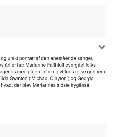
og unikt portræt af den enestående sanger,
 årtier har Marianne Faithfull overgået folks
ger os med på en intim og virtuos rejse gennem
 Tilda Swinton (‘Michael Clayton’) og George
vad, der blev Mariannes sidste frygtløse