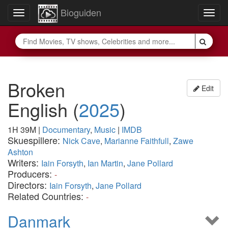
Bioguiden
Toggle
Togg
navigation
navig
Broken
Edit
English
(
2025
)
1H 39M
|
Documentary
,
Music
|
IMDB
Skuespillere:
Nick Cave
,
Marianne Faithfull
,
Zawe
Ashton
Writers:
Iain Forsyth
,
Ian Martin
,
Jane Pollard
Producers:
-
Directors:
Iain Forsyth
,
Jane Pollard
Related Countries:
-
Danmark