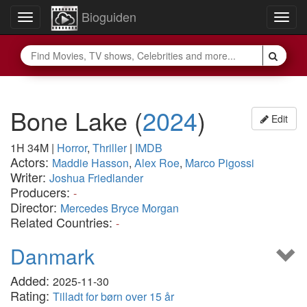
Bioguiden
Toggle
Togg
navigation
navig
Bone Lake
(
2024
)
Edit
1H 34M
|
Horror
,
Thriller
|
IMDB
Actors:
Maddie Hasson
,
Alex Roe
,
Marco Pigossi
Writer:
Joshua Friedlander
Producers:
-
Director:
Mercedes Bryce Morgan
Related Countries:
-
Danmark
Added:
2025-11-30
Rating:
Tilladt for børn over 15 år