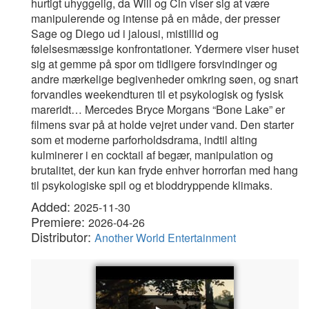
hurtigt uhyggelig, da Will og Cin viser sig at være
manipulerende og intense på en måde, der presser
Sage og Diego ud i jalousi, mistillid og
følelsesmæssige konfrontationer. Ydermere viser huset
sig at gemme på spor om tidligere forsvindinger og
andre mærkelige begivenheder omkring søen, og snart
forvandles weekendturen til et psykologisk og fysisk
mareridt… Mercedes Bryce Morgans “Bone Lake” er
filmens svar på at holde vejret under vand. Den starter
som et moderne parforholdsdrama, indtil alting
kulminerer i en cocktail af begær, manipulation og
brutalitet, der kun kan fryde enhver horrorfan med hang
til psykologiske spil og et bloddryppende klimaks.
Added:
2025-11-30
Premiere:
2026-04-26
Distributor:
Another World Entertainment