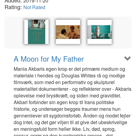
Added:
2019-11-20
Rating:
Not Rated
A Moon for My Father
Mania Akbaris egen krop er det primære medium og
materiale i hendes og Douglas Whites rå og modige
filmværk, som med en performativ og skulpturel
materialitet dokumenterer - og reflekterer over - Akbaris
oplevelse med brystkræft, og siden med graviditet.
Akbari forbinder sin egen krop til Irans politiske
historie, og undersøger begges traumer mens hun
gennemlever sit sygdomsforløb. Ånden og modet fejler
dog intet, og det gør viljen til at give det ubeskrivelige
en meningsfuld form heller ikke. Liv, død, sprog,
censur, oprør og den kunstneriske proces - det