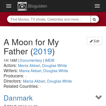
Bioguiden
Toggle
Togg
navigation
navig
A Moon for My
Edit
Father
(
2019
)
1H 16M
|
Documentary
|
IMDB
Actors:
Mania Akbari
,
Douglas White
Writers:
Mania Akbari
,
Douglas White
Producers:
-
Directors:
Mania Akbari
,
Douglas White
Related Countries:
-
Danmark