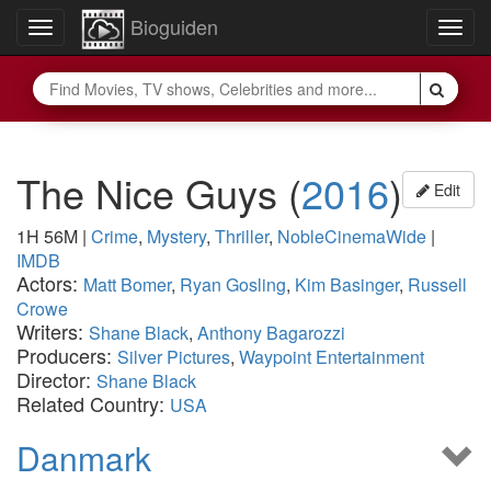
Bioguiden
Toggle
Togg
navigation
navig
The Nice Guys
(
2016
)
Edit
1H 56M
|
Crime
,
Mystery
,
Thriller
,
NobleCinemaWide
|
IMDB
Actors:
Matt Bomer
,
Ryan Gosling
,
Kim Basinger
,
Russell
Crowe
Writers:
Shane Black
,
Anthony Bagarozzi
Producers:
Silver Pictures
,
Waypoint Entertainment
Director:
Shane Black
Related Country:
USA
Danmark