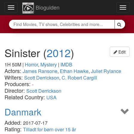
Bioguiden
Toggle
Togg
navigation
navig
Sinister
(
2012
)
Edit
1H 50M
|
Horror
,
Mystery
|
IMDB
Actors:
James Ransone
,
Ethan Hawke
,
Juliet Rylance
Writers:
Scott Derrickson
,
C. Robert Cargill
Producers:
-
Director:
Scott Derrickson
Related Country:
USA
Danmark
Added:
2017-07-17
Rating:
Tilladt for børn over 15 år