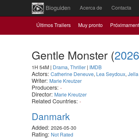
Bioguiden
Acerca de
Contacta
Últimos Trailers
Muy pronto
Próximamen
Gentle Monster
(
202
1H 54M
|
Drama
,
Thriller
|
IMDB
Actors:
Catherine Deneuve
,
Lea Seydoux
,
Jell
Writer:
Marie Kreutzer
Producers:
-
Director:
Marie Kreutzer
Related Countries:
-
Danmark
Added:
2026-05-30
Rating:
Not Rated