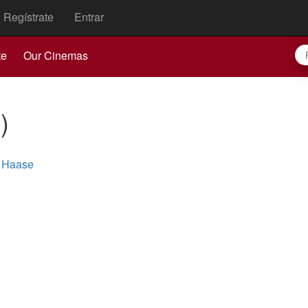
Regístrate
Entrar
te
Our Cinemas
6
)
a Haase