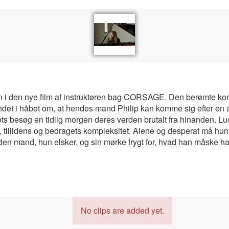
i den nye film af instruktøren bag CORSAGE. Den berømte konce
å landet i håbet om, at hendes mand Philip kan komme sig efter en
litiets besøg en tidlig morgen deres verden brutalt fra hinanden
, tillidens og bedragets kompleksitet. Alene og desperat må hun 
den mand, hun elsker, og sin mørke frygt for, hvad han måske har
No clips are added yet.