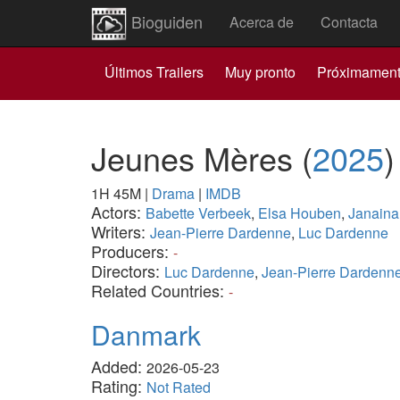
Bioguiden
Acerca de
Contacta
Últimos Trailers
Muy pronto
Próximamen
Jeunes Mères
(
2025
)
1H 45M
|
Drama
|
IMDB
Actors:
Babette Verbeek
,
Elsa Houben
,
Janaina
Writers:
Jean-Pierre Dardenne
,
Luc Dardenne
Producers:
-
Directors:
Luc Dardenne
,
Jean-Pierre Dardenn
Related Countries:
-
Danmark
Added:
2026-05-23
Rating:
Not Rated