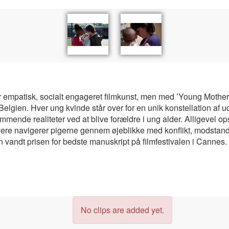
r empatisk, socialt engageret filmkunst, men med ’Young Mothers
Belgien. Hver ung kvinde står over for en unik konstellation af ud
mmende realiteter ved at blive forældre i ung alder. Alligevel op
vere navigerer pigerne gennem øjeblikke med konflikt, modsta
en vandt prisen for bedste manuskript på filmfestivalen i Cannes.
No clips are added yet.