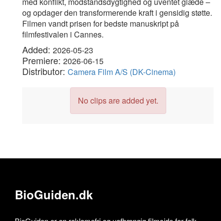
med konflikt, modstandsdygtighed og uventet glæde –
og opdager den transformerende kraft i gensidig støtte.
Filmen vandt prisen for bedste manuskript på
filmfestivalen i Cannes.
Added:
2026-05-23
Premiere:
2026-06-15
Distributor:
Camera Film A/S (DK-Cinema)
No clips are added yet.
BioGuiden.dk
BioGuiden er en reklamefri og uafhængig filmside for folk