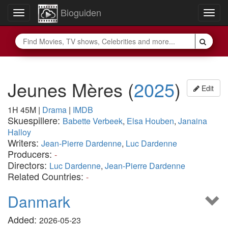
Bioguiden
Toggle
Togg
navigation
navig
Jeunes Mères
(
2025
)
Edit
1H 45M
|
Drama
|
IMDB
Skuespillere:
Babette Verbeek
,
Elsa Houben
,
Janaina
Halloy
Writers:
Jean-Pierre Dardenne
,
Luc Dardenne
Producers:
-
Directors:
Luc Dardenne
,
Jean-Pierre Dardenne
Related Countries:
-
Danmark
Added:
2026-05-23