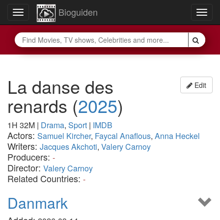
Bioguiden
Toggle
Togg
navigation
navig
La danse des
Edit
renards
(
2025
)
1H 32M
|
Drama
,
Sport
|
IMDB
Actors:
Samuel Kircher
,
Faycal Anaflous
,
Anna Heckel
Writers:
Jacques Akchoti
,
Valery Carnoy
Producers:
-
Director:
Valery Carnoy
Related Countries:
-
Danmark