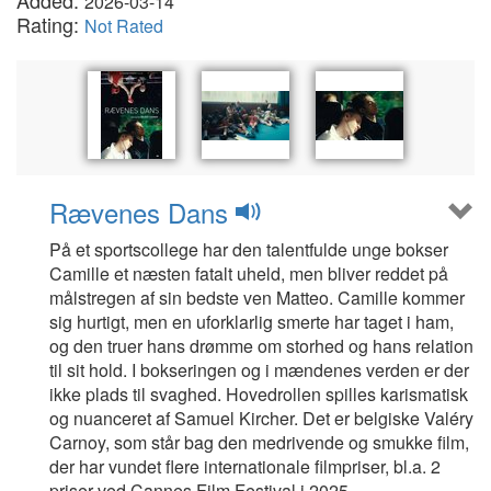
Added:
2026-03-14
Rating:
Not Rated
Rævenes Dans
På et sportscollege har den talentfulde unge bokser
Camille et næsten fatalt uheld, men bliver reddet på
målstregen af sin bedste ven Matteo. Camille kommer
sig hurtigt, men en uforklarlig smerte har taget i ham,
og den truer hans drømme om storhed og hans relation
til sit hold. I bokseringen og i mændenes verden er der
ikke plads til svaghed. Hovedrollen spilles karismatisk
og nuanceret af Samuel Kircher. Det er belgiske Valéry
Carnoy, som står bag den medrivende og smukke film,
der har vundet flere internationale filmpriser, bl.a. 2
priser ved Cannes Film Festival i 2025.