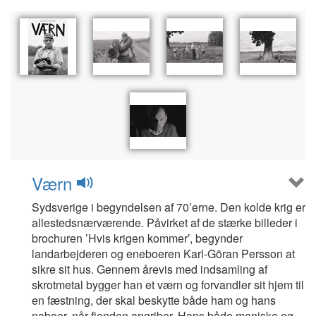
Værn
Sydsverige i begyndelsen af 70’erne. Den kolde krig er
allestedsnærværende. Påvirket af de stærke billeder i
brochuren ’Hvis krigen kommer’, begynder
landarbejderen og eneboeren Karl-Göran Persson at
sikre sit hus. Gennem årevis med indsamling af
skrotmetal bygger han et værn og forvandler sit hjem til
en fæstning, der skal beskytte både ham og hans
naboer, når fjenden angriber. Hans både maniske og