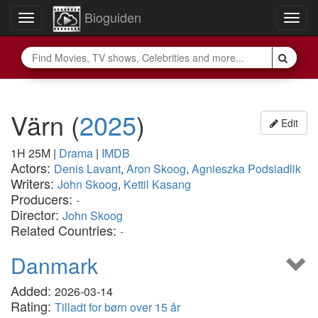
Bioguiden
Toggle
Togg
navigation
navig
Värn
(
2025
)
Edit
1H 25M
|
Drama
|
IMDB
Actors:
Denis Lavant
,
Aron Skoog
,
Agnieszka Podsiadlik
Writers:
John Skoog
,
Kettil Kasang
Producers:
-
Director:
John Skoog
Related Countries:
-
Danmark
Added:
2026-03-14
Rating:
Tilladt for børn over 15 år