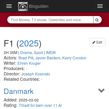
Bioguiden
Toggle
Togg
navigation
navig
F1
(
2025
)
Edit
2H 35M
|
Drama
,
Sport
|
IMDB
Actors:
Brad Pitt
,
Javier Bardem
,
Kerry Condon
Writer:
Ehren Kruger
Producers:
-
Director:
Joseph Kosinski
Related Countries:
-
Danmark
Added:
2025-03-02
Rating:
Tilladt for børn over 11 år