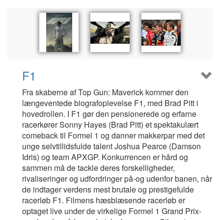
F1
Fra skaberne af Top Gun: Maverick kommer den
længeventede biografoplevelse F1, med Brad Pitt i
hovedrollen. I F1 gør den pensionerede og erfarne
racerkører Sonny Hayes (Brad Pitt) et spektakulært
comeback til Formel 1 og danner makkerpar med det
unge selvtillidsfulde talent Joshua Pearce (Damson
Idris) og team APXGP. Konkurrencen er hård og
sammen må de tackle deres forskelligheder,
rivaliseringer og udfordringer på-og udenfor banen, når
de indtager verdens mest brutale og prestigefulde
racerløb F1. Filmens hæsblæsende racerløb er
optaget live under de virkelige Formel 1 Grand Prix-