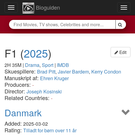
Bioguiden
Toggle
Togg
navigation
navig
F1
(
2025
)
Edit
2H 35M
|
Drama
,
Sport
|
IMDB
Skuespillere:
Brad Pitt
,
Javier Bardem
,
Kerry Condon
Manuskript af:
Ehren Kruger
Producers:
-
Director:
Joseph Kosinski
Related Countries:
-
Danmark
Added:
2025-03-02
Rating:
Tilladt for børn over 11 år