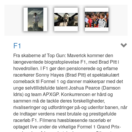
F1
Fra skaberne af Top Gun: Maverick kommer den
længeventede biografoplevelse F1, med Brad Pitt i
hovedrollen. I F1 gør den pensionerede og erfarne
racerkører Sonny Hayes (Brad Pitt) et spektakulært
comeback til Formel 1 og danner makkerpar med det
unge selvtillidsfulde talent Joshua Pearce (Damson
Idris) og team APXGP. Konkurrencen er hård og
sammen må de tackle deres forskelligheder,
rivaliseringer og udfordringer på-og udenfor banen, når
de indtager verdens mest brutale og prestigefulde
racerløb F1. Filmens hæsblæsende racerløb er
optaget live under de virkelige Formel 1 Grand Prix-