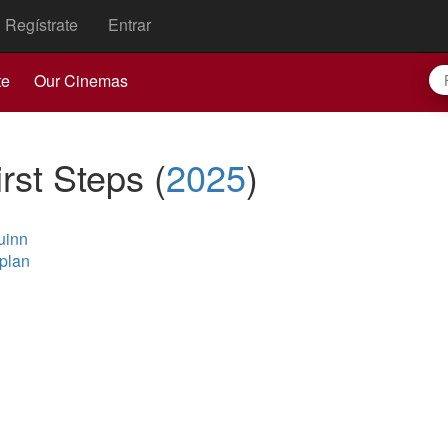
Regístrate
Entrar
te
Our Cinemas
irst Steps
(
2025
)
uinn
aplan