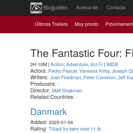
Bioguiden
Acerca de
Contacta
Últimos Trailers
Muy pronto
Próximamen
The Fantastic Four: F
2H 10M
|
Action
,
Adventure
,
Sci-Fi
|
IMDB
Actors:
Pedro Pascal
,
Vanessa Kirby
,
Joseph Q
Writers:
Josh Friedman
,
Peter Cameron
,
Jeff K
Producers:
-
Director:
Matt Shakman
Related Countries:
-
Danmark
Added:
2025-01-04
Rating:
Tilladt for børn over 11 år