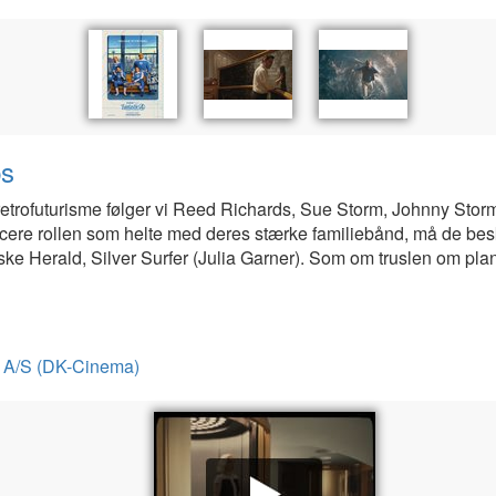
ps
 retrofuturisme følger vi Reed Richards, Sue Storm, Johnny Storm
ancere rollen som helte med deres stærke familiebånd, må de b
e Herald, Silver Surfer (Julia Garner). Som om truslen om plan
on A/S (DK-Cinema)