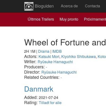
Bioguiden
Acerca de
Contacta
Últimos Trailers
Muy pronto
Próximamen
Wheel of Fortune an
2H 1M
|
Drama
|
IMDB
Actors:
Katsuki Mori
,
Kiyohiko Shibukawa
,
Koto
Writer:
Ryûsuke Hamaguchi
Producers:
-
Director:
Ryûsuke Hamaguchi
Related Countries:
-
Danmark
Added:
2021-07-24
Rating:
Tilladt for alle