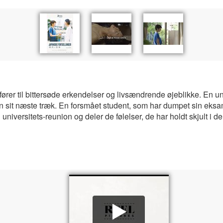
ører til bittersøde erkendelser og livsændrende øjeblikke. En un
sit næste træk. En forsmået student, som har dumpet sin eksame
 universitets-reunion og deler de følelser, de har holdt skjult i de