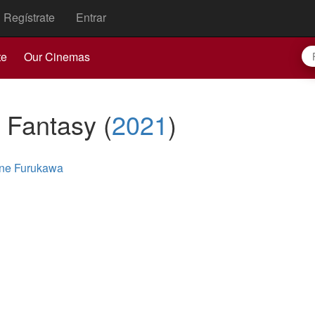
Regístrate
Entrar
te
Our Cinemas
d Fantasy
(
2021
)
ne Furukawa