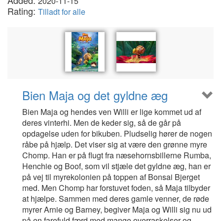
Added:
2020-11-15
Rating:
Tilladt for alle
Bien Maja og det gyldne æg
Bien Maja og hendes ven Willi er lige kommet ud af
deres vinterhi. Men de keder sig, så de går på
opdagelse uden for bikuben. Pludselig hører de nogen
råbe på hjælp. Det viser sig at være den grønne myre
Chomp. Han er på flugt fra næsehornsbillerne Rumba,
Henchie og Boof, som vil stjæle det gyldne æg, han er
på vej til myrekolonien på toppen af Bonsai Bjerget
med. Men Chomp har forstuvet foden, så Maja tilbyder
at hjælpe. Sammen med deres gamle venner, de røde
myrer Arnie og Barney, begiver Maja og Willi sig nu ud
på en farefuld færd med mange overraskelser og