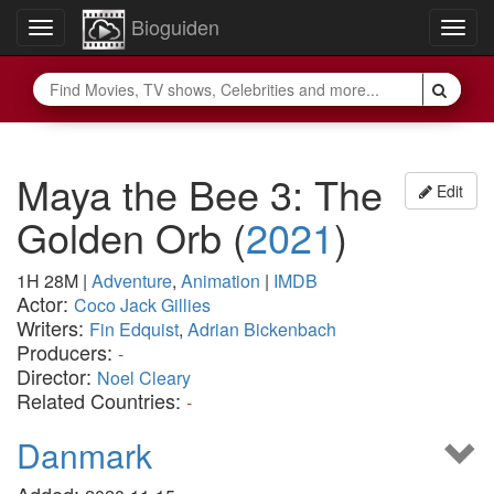
Bioguiden
Toggle
Togg
navigation
navig
Maya the Bee 3: The
Edit
Golden Orb
(
2021
)
1H 28M
|
Adventure
,
Animation
|
IMDB
Actor:
Coco Jack Gillies
Writers:
Fin Edquist
,
Adrian Bickenbach
Producers:
-
Director:
Noel Cleary
Related Countries:
-
Danmark