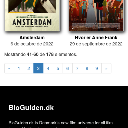
Amsterdam
Hvor er Anne Frank
6 de octubre de 2022
29 de septiembre de 2022
Mostrando
41-60
de
178
elementos.
«
1
2
3
4
5
6
7
8
9
»
BioGuiden.dk
BioGuiden.dk is Denmark's new film universe for all film