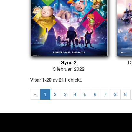
Syng 2
D
3 februari 2022
Visar
1-20
av
211
objekt.
«
1
2
3
4
5
6
7
8
9