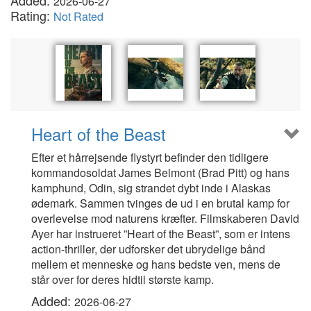
Added:
2026-06-27
Rating:
Not Rated
Heart of the Beast
Efter et hårrejsende flystyrt befinder den tidligere
kommandosoldat James Belmont (Brad Pitt) og hans
kamphund, Odin, sig strandet dybt inde i Alaskas
ødemark. Sammen tvinges de ud i en brutal kamp for
overlevelse mod naturens kræfter. Filmskaberen David
Ayer har instrueret ”Heart of the Beast”, som er intens
action-thriller, der udforsker det ubrydelige bånd
mellem et menneske og hans bedste ven, mens de
står over for deres hidtil største kamp.
Added:
2026-06-27