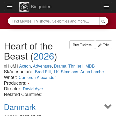
Bioguiden
Toggle
Togg
navigation
navig
Heart of the
Buy Tickets
Edit
Beast
(
2026
)
0H 0M
|
Action
,
Adventure
,
Drama
,
Thriller
|
IMDB
Skådespelare:
Brad Pitt
,
J.K. Simmons
,
Anna Lambe
Writer:
Cameron Alexander
Producers:
-
Director:
David Ayer
Related Countries:
-
Danmark